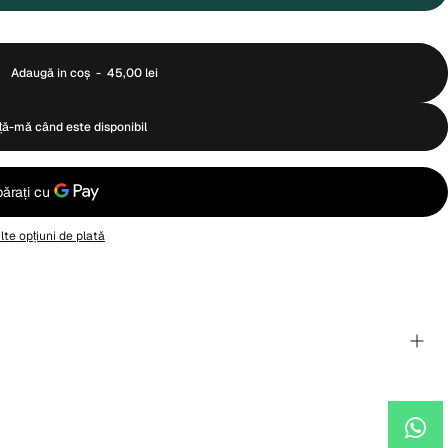
Adaugă in coş
-
45,00 lei
ță-mă când este disponibil
te opțiuni de plată