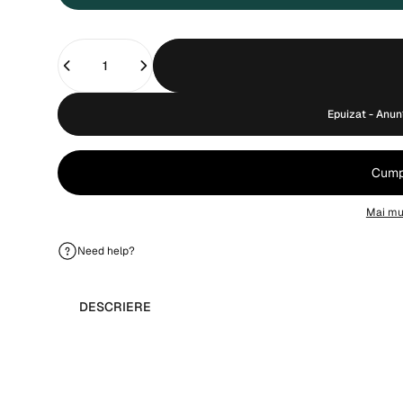
Cantitate
Epuizat - Anun
Mai mul
Need help?
DESCRIERE