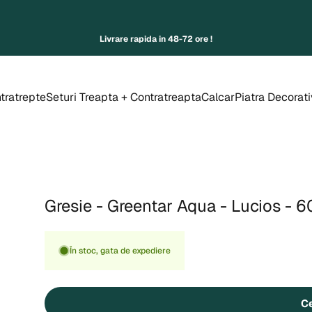
Livrare rapida in 48-72 ore !
tratrepte
Seturi Treapta + Contratreapta
Calcar
Piatra Decorat
ontratrepte
Seturi Treapta + Contratreapta
Calcar
Piatra Decorativa
Gresie
-
Greentar
Aqua
-
Lucios
-
6
În stoc, gata de expediere
Ce