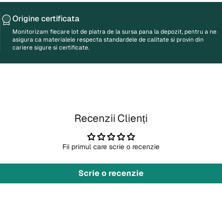
Origine
certificata
Monitorizam fiecare lot de piatra de la sursa pana la depozit, pentru a ne
asigura ca materialele respecta standardele de calitate si provin din
cariere sigure si certificate.
Recenzii Clienți
Fii primul care scrie o recenzie
Scrie o recenzie