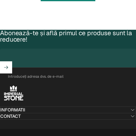
Abonează-te și află primul ce produse sunt la
reducere!
Introduceți adresa dvs. de e-mail
Imperial Stone
INFORMATII
CONTACT
© 2026 Imperial Stone. Susținut de Shopify